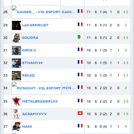
28
GAINER__
11
6
1 (4)
1
0
4.5
29
LAKARMELIET
11
6
3 (1)
2
0
2
30
SOUDRA
11
6
3 (1)
2
0
1.5
31
GROS C
10
6
1 (3)
1
1
4
32
ETHANV69
10
6
1 (3)
1
1
3.3
33
RSKAD
10
6
1 (3)
1
1
3.1
34
MCNIGHT
10
6
2 (2)
2
0
2
35
METALBRASIER2X0
10
6
2 (2)
2
0
1.9
36
AKRAMVVVV
10
6
2 (2)
2
0
1.9
37
NANI
9
6
0 (4)
1
1
4