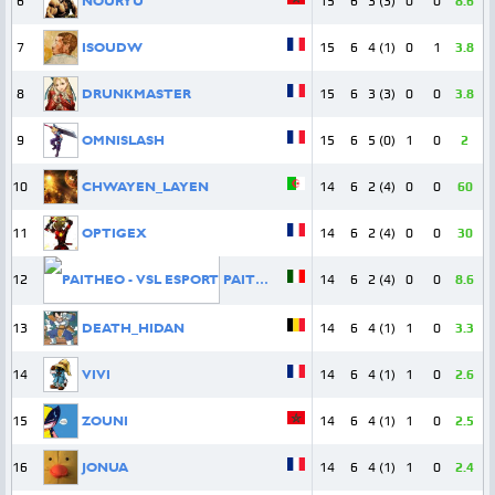
6
NOURYU
15
6
3 (3)
0
0
8.6
7
ISOUDW
15
6
4 (1)
0
1
3.8
8
DRUNKMASTER
15
6
3 (3)
0
0
3.8
9
OMNISLASH
15
6
5 (0)
1
0
2
10
CHWAYEN_LAYEN
14
6
2 (4)
0
0
60
11
OPTIGEX
14
6
2 (4)
0
0
30
12
PAITHEO
14
6
2 (4)
0
0
8.6
13
DEATH_HIDAN
14
6
4 (1)
1
0
3.3
14
VIVI
14
6
4 (1)
1
0
2.6
15
ZOUNI
14
6
4 (1)
1
0
2.5
16
JONUA
14
6
4 (1)
1
0
2.4