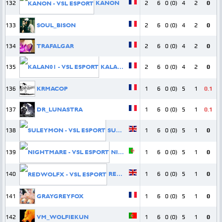
132
KANON
2
6
0 (0)
4
2
0
133
SOUL_BISON
2
6
0 (0)
4
2
0
134
TRAFALGAR
2
6
0 (0)
4
2
0
135
KALAN01
2
6
0 (0)
4
2
0
136
KRMACOP
1
6
0 (0)
5
1
0.1
137
DR_LUNASTRA
1
6
0 (0)
5
1
0.1
138
SULEYMON
1
6
0 (0)
5
1
0
139
NIGHTMARE
1
6
0 (0)
5
1
0
140
REDWOLFX
1
6
0 (0)
5
1
0
141
GRAYGREYFOX
1
6
0 (0)
5
1
0
142
VM_WOLFIEKUN
1
6
0 (0)
5
1
0