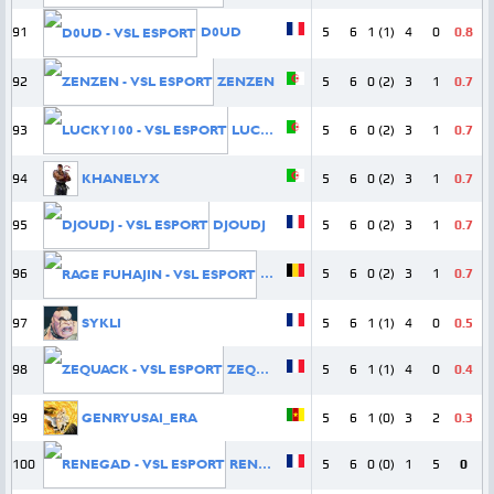
91
D0UD
5
6
1 (1)
4
0
0.8
92
ZENZEN
5
6
0 (2)
3
1
0.7
93
LUCKY100
5
6
0 (2)
3
1
0.7
94
KHANELYX
5
6
0 (2)
3
1
0.7
95
DJOUDJ
5
6
0 (2)
3
1
0.7
96
RAGE FUHAJIN
5
6
0 (2)
3
1
0.7
97
SYKLI
5
6
1 (1)
4
0
0.5
98
ZEQUACK
5
6
1 (1)
4
0
0.4
99
GENRYUSAI_ERA
5
6
1 (0)
3
2
0.3
100
RENEGAD
5
6
0 (0)
1
5
0