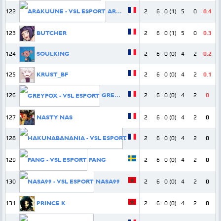
122
ARAKUUNE
2
6
0 (1)
5
0
0.4
123
BUTCHER
2
6
0 (1)
5
0
0.3
124
SOULKING
2
6
0 (0)
4
2
0.2
125
KRUST_BF
2
6
0 (0)
4
2
0.1
126
GREYFOX
2
6
0 (0)
4
2
0
127
NASTY NAS
2
6
0 (0)
4
2
0
128
HAKUNABANANIA
2
6
0 (0)
4
2
0
129
FANG
2
6
0 (0)
4
2
0
130
NASA99
2
6
0 (0)
4
2
0
131
PRINCE K
2
6
0 (0)
4
2
0