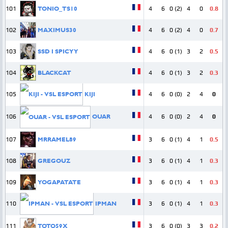
101
TONIO_TS10
4
6
0 (2)
4
0
0.8
102
MAXIMUS30
4
6
0 (2)
4
0
0.7
103
SSD I SPICYY
4
6
0 (1)
3
2
0.5
104
BLACKCAT
4
6
0 (1)
3
2
0.3
105
KIJI
4
6
0 (0)
2
4
0
106
OUAR
4
6
0 (0)
2
4
0
107
MRRAMEL89
3
6
0 (1)
4
1
0.5
108
GREGOUZ
3
6
0 (1)
4
1
0.3
109
YOGAPATATE
3
6
0 (1)
4
1
0.3
110
IPMAN
3
6
0 (1)
4
1
0.3
111
TOTO59X
3
6
0 (0)
3
3
0.2