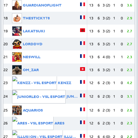
17
GUARDIANOFLIGHT
13
6
3 (2)
1
0
3.6
18
THESTICKY78
13
6
3 (2)
1
0
2.9
19
LAKATSUKI
13
6
3 (2)
1
0
2.7
20
LORDDVD
13
6
3 (2)
1
0
2.7
21
NESWILL
13
6
4 (0)
1
1
2.3
22
OM_ZAR
13
6
3 (2)
1
0
2.3
23
KENZZ
12
6
2 (3)
1
0
4.2
24
JUNIORLEO
12
6
2 (3)
1
0
3.1
25
AQUARIOS
12
6
2 (3)
1
0
2.6
26
ARES
12
6
2 (3)
1
0
2.3
27
ILLUS1ON
12
6
4 (0)
2
0
2.2