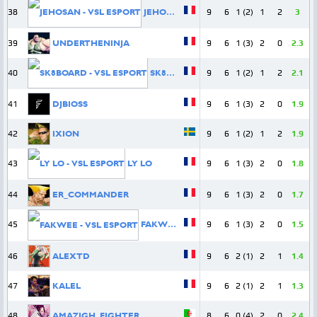
38
JEHOSAN
9
6
1 (2)
1
2
3
39
UNDERTHENINJA
9
6
1 (3)
2
0
2.3
40
SK8BOARD
9
6
1 (2)
1
2
2.1
41
DJBIOSS
9
6
1 (3)
2
0
1.9
42
IXION
9
6
1 (2)
1
2
1.9
43
LY LO
9
6
1 (3)
2
0
1.8
44
ER_COMMANDER
9
6
1 (3)
2
0
1.7
45
FAKWEE
9
6
1 (3)
2
0
1.5
46
ALEXTD
9
6
2 (1)
2
1
1.4
47
KALEL
9
6
2 (1)
2
1
1.3
48
AMAZIGH_FIGHTER
8
6
0 (4)
2
0
2.4