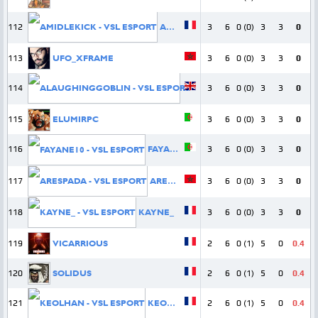
112
AMIDLEKICK
3
6
0 (0)
3
3
0
113
UFO_XFRAME
3
6
0 (0)
3
3
0
114
ALAUGHINGGOBLIN
3
6
0 (0)
3
3
0
115
ELUMIRPC
3
6
0 (0)
3
3
0
116
FAYANE10
3
6
0 (0)
3
3
0
117
ARESPADA
3
6
0 (0)
3
3
0
118
KAYNE_
3
6
0 (0)
3
3
0
119
VICARRIOUS
2
6
0 (1)
5
0
0.4
120
SOLIDUS
2
6
0 (1)
5
0
0.4
121
KEOLHAN
2
6
0 (1)
5
0
0.4