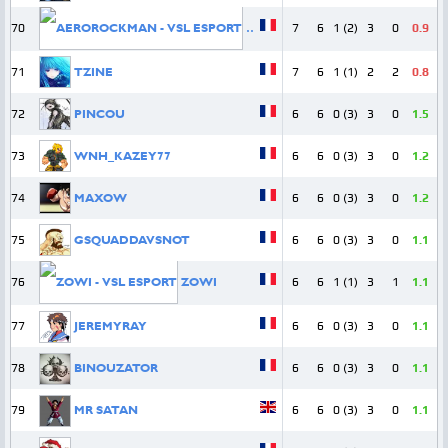
70
AEROROCKMAN
7
6
1 (2)
3
0
0.9
71
TZINE
7
6
1 (1)
2
2
0.8
72
PINCOU
6
6
0 (3)
3
0
1.5
73
WNH_KAZEY77
6
6
0 (3)
3
0
1.2
74
MAXOW
6
6
0 (3)
3
0
1.2
75
GSQUADDAVSNOT
6
6
0 (3)
3
0
1.1
76
ZOWI
6
6
1 (1)
3
1
1.1
77
JEREMYRAY
6
6
0 (3)
3
0
1.1
78
BINOUZATOR
6
6
0 (3)
3
0
1.1
79
MR SATAN
6
6
0 (3)
3
0
1.1