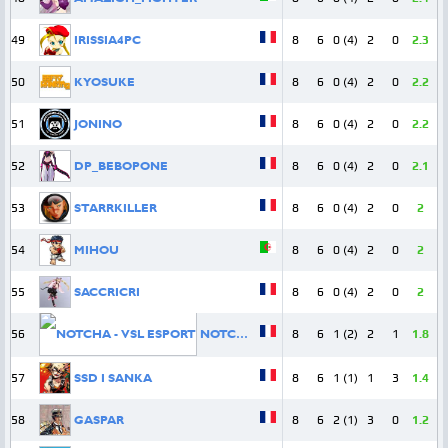
49
IRISSIA4PC
8
6
0 (4)
2
0
2.3
50
KYOSUKE
8
6
0 (4)
2
0
2.2
51
JONINO
8
6
0 (4)
2
0
2.2
52
DP_BEBOPONE
8
6
0 (4)
2
0
2.1
53
STARRKILLER
8
6
0 (4)
2
0
2
54
MIHOU
8
6
0 (4)
2
0
2
55
SACCRICRI
8
6
0 (4)
2
0
2
56
NOTCHA
8
6
1 (2)
2
1
1.8
57
SSD I SANKA
8
6
1 (1)
1
3
1.4
58
GASPAR
8
6
2 (1)
3
0
1.2