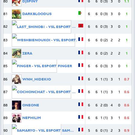
80
DJSPINY
6
6
0 (3)
3
0
1.1
81
DARKBLOODUS
6
6
0 (3)
3
0
1
82
LAST_SHINOB1
6
6
0 (3)
3
0
1
83
WESHBIENOUKOI
6
6
0 (2)
2
2
1
84
ZERA
6
6
0 (2)
2
2
1
85
FINGER
6
6
0 (3)
3
0
1
86
WNH_HIDEKIO
6
6
1 (1)
3
1
0.7
87
COCHONCHAT
6
6
1 (1)
3
1
0.6
88
ONEONE
6
6
2 (0)
4
0
0.6
89
NEPHILIM
6
6
1 (1)
3
1
0.6
90
SAMARYO
5
6
0 (1)
2
3
0.9