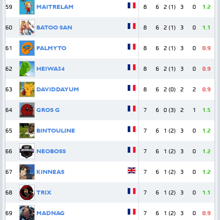
59
MAITRELAM
8
6
2 (1)
3
0
1.2
60
BATOO SAN
8
6
2 (1)
3
0
1.1
61
PALMYTO
8
6
2 (1)
3
0
0.9
62
HEIWA54
8
6
2 (1)
3
0
0.9
63
DAVIDDAYUM
8
6
2 (0)
2
2
0.9
64
GROS G
7
6
0 (3)
2
1
1.5
65
BINTOULINE
7
6
1 (2)
3
0
1.2
66
NEOBOSS
7
6
1 (2)
3
0
1.2
67
KINNEAS
7
6
1 (2)
3
0
1.2
68
TRIX
7
6
1 (2)
3
0
1.1
69
MADNAG
7
6
1 (2)
3
0
0.9