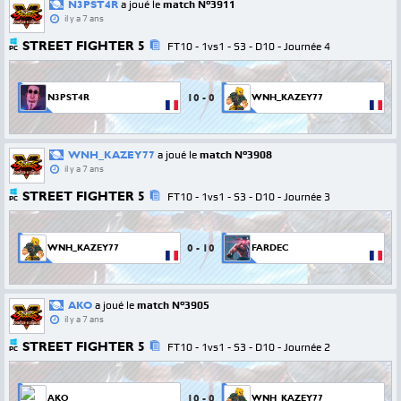
N3PST4R
a joué le
match N°3911
il y a 7 ans
STREET FIGHTER 5
FT10 - 1vs1 - S3 - D10 - Journée 4
PC
10
-
0
N3PST4R
WNH_KAZEY77
WNH_KAZEY77
a joué le
match N°3908
il y a 7 ans
STREET FIGHTER 5
FT10 - 1vs1 - S3 - D10 - Journée 3
PC
0
-
10
WNH_KAZEY77
FARDEC
AKO
a joué le
match N°3905
il y a 7 ans
STREET FIGHTER 5
FT10 - 1vs1 - S3 - D10 - Journée 2
PC
10
-
0
AKO
WNH_KAZEY77