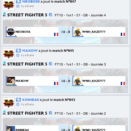
NEOBOSS
a joué le
match N°847
il y a 8 ans
STREET FIGHTER 5
FT10 - 1vs1 - S1 - D8 - Journée 4
PC
10
-
0
NEOBOSS
WNH_KAZEY77
MAXOW
a joué le
match N°845
il y a 8 ans
STREET FIGHTER 5
FT10 - 1vs1 - S1 - D8 - Journée 3
PC
10
-
0
MAXOW
WNH_KAZEY77
KINNEAS
a joué le
match N°843
il y a 8 ans
STREET FIGHTER 5
FT10 - 1vs1 - S1 - D8 - Journée 2
PC
10
-
0
KINNEAS
WNH_KAZEY77