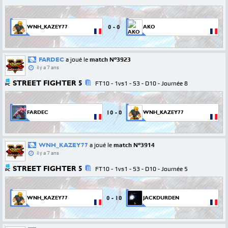
0
-
0
WNH_KAZEY77
AKO
FARDEC
a joué le
match N°3923
il y a 7 ans
STREET FIGHTER 5
FT10 - 1vs1 - S3 - D10 - Journée 8
PC
10
-
0
FARDEC
WNH_KAZEY77
WNH_KAZEY77
a joué le
match N°3914
il y a 7 ans
STREET FIGHTER 5
FT10 - 1vs1 - S3 - D10 - Journée 5
PC
0
-
10
WNH_KAZEY77
JACKDURDEN