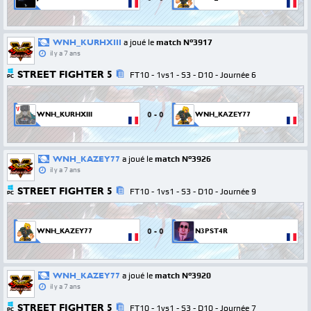
WNH_KURHXIII
a joué le
match N°3917
il y a 7 ans
STREET FIGHTER 5
FT10 - 1vs1 - S3 - D10 - Journée 6
PC
0
-
0
WNH_KURHXIII
WNH_KAZEY77
WNH_KAZEY77
a joué le
match N°3926
il y a 7 ans
STREET FIGHTER 5
FT10 - 1vs1 - S3 - D10 - Journée 9
PC
0
-
0
WNH_KAZEY77
N3PST4R
WNH_KAZEY77
a joué le
match N°3920
il y a 7 ans
STREET FIGHTER 5
FT10 - 1vs1 - S3 - D10 - Journée 7
PC