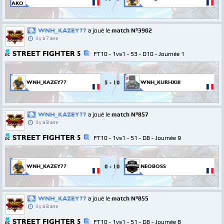
WNH_KAZEY77
a joué le
match N°3902
il y a 7 ans
STREET FIGHTER 5
FT10 - 1vs1 - S3 - D10 - Journée 1
PC
5
-
10
WNH_KAZEY77
WNH_KURHXIII
WNH_KAZEY77
a joué le
match N°857
il y a 8 ans
STREET FIGHTER 5
FT10 - 1vs1 - S1 - D8 - Journée 9
PC
0
-
10
WNH_KAZEY77
NEOBOSS
WNH_KAZEY77
a joué le
match N°855
il y a 8 ans
STREET FIGHTER 5
FT10 - 1vs1 - S1 - D8 - Journée 8
PC