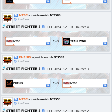
NTSC
a joué le
match N°3508
il y a 7 ans
STREET FIGHTER 5
FT3 - 4vs4 - S2 - D1 - Journée 4
PC
2
-
3
NTSC
TEAM_WNH
PHENIX
a joué le
match N°3503
il y a 7 ans
STREET FIGHTER 5
FT3 - 4vs4 - S2 - D1 - Journée 3
PC
2
-
3
PHENIX
NTSC
NTSC
a joué le
match N°3553
il y a 7 ans
STREET FIGHTER 5
FT3 - 2vs2 - S2 - D1 - Journée 2
PC