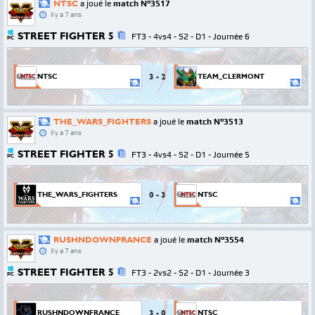
NTSC
a joué le
match N°3517
il y a 7 ans
STREET FIGHTER 5
FT3 - 4vs4 - S2 - D1 - Journée 6
PC
3
-
2
NTSC
TEAM_CLERMONT
THE_WARS_FIGHTERS
a joué le
match N°3513
il y a 7 ans
STREET FIGHTER 5
FT3 - 4vs4 - S2 - D1 - Journée 5
PC
0
-
3
THE_WARS_FIGHTERS
NTSC
RUSHNDOWNFRANCE
a joué le
match N°3554
il y a 7 ans
STREET FIGHTER 5
FT3 - 2vs2 - S2 - D1 - Journée 3
PC
3
-
0
RUSHNDOWNFRANCE
NTSC