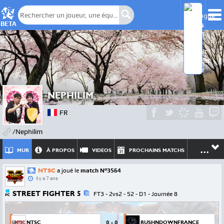
BETA
NEPHILIM
FR
/Nephilim
...
MUR
À PROPOS
VIDEOS
PROCHAINS MATCHS
NTSC
a joué le
match N°3564
il y a 7 ans
STREET FIGHTER 5
FT3 - 2vs2 - S2 - D1 - Journée 8
PC
0
-
0
NTSC
RUSHNDOWNFRANCE