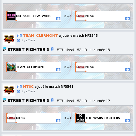
0
-
0
NO_SKILL_FEW_WINS
NTSC
TEAM_CLERMONT
a joué le
match N°3545
il y a 7 ans
STREET FIGHTER 5
FT3 - 4vs4 - S2 - D1 - Journée 13
PC
0
-
0
TEAM_CLERMONT
NTSC
NTSC
a joué le
match N°3541
il y a 7 ans
STREET FIGHTER 5
FT3 - 4vs4 - S2 - D1 - Journée 12
PC
3
-
1
NTSC
THE_WARS_FIGHTERS