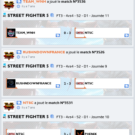
TEAM_WNH
a joué le
match N°3536
il y a 7 ans
STREET FIGHTER 5
FT3 - 4vs4 - S2 - D1 - Journée 11
PC
0
-
3
TEAM_WNH
NTSC
RUSHNDOWNFRANCE
a joué le
match N°3526
il y a 7 ans
STREET FIGHTER 5
FT3 - 4vs4 - S2 - D1 - Journée 9
PC
2
-
3
RUSHNDOWNFRANCE
NTSC
NTSC
a joué le
match N°3531
il y a 7 ans
STREET FIGHTER 5
FT3 - 4vs4 - S2 - D1 - Journée 10
PC
3
-
1
NTSC
PHENIX