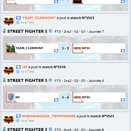
TEAM_CLERMONT
a joué le
match N°3563
il y a 7 ans
STREET FIGHTER 5
FT3 - 2vs2 - S2 - D1 - Journée 7
PC
3
-
2
TEAM_CLERMONT
NTSC
ISF
a joué le
match N°3556
il y a 7 ans
STREET FIGHTER 5
FT3 - 2vs2 - S2 - D1 - Journée 4
PC
3
-
0
ISF
NTSC
SHENANIGANS_TEMPORAIRE
a joué le
match N°3523
il y a 7 ans
STREET FIGHTER 5
FT3 - 4vs4 - S2 - D1 - Journée 8
PC