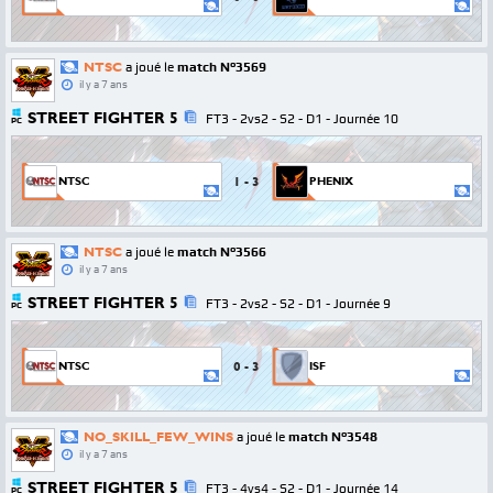
NTSC
a joué le
match N°3569
il y a 7 ans
STREET FIGHTER 5
FT3 - 2vs2 - S2 - D1 - Journée 10
PC
1
-
3
NTSC
PHENIX
NTSC
a joué le
match N°3566
il y a 7 ans
STREET FIGHTER 5
FT3 - 2vs2 - S2 - D1 - Journée 9
PC
0
-
3
NTSC
ISF
NO_SKILL_FEW_WINS
a joué le
match N°3548
il y a 7 ans
STREET FIGHTER 5
FT3 - 4vs4 - S2 - D1 - Journée 14
PC