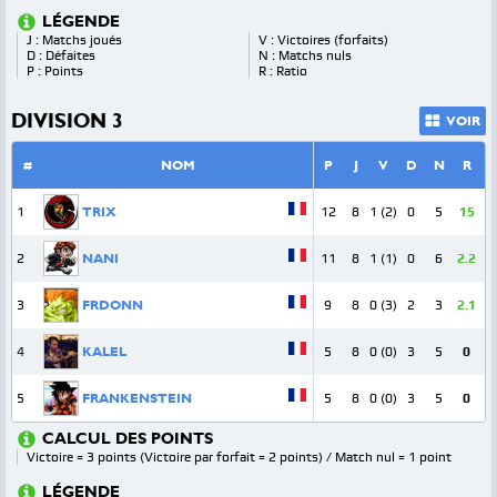
LÉGENDE
J : Matchs joués
V : Victoires (forfaits)
D : Défaites
N : Matchs nuls
P : Points
R : Ratio
DIVISION 3
VOIR
#
NOM
P
J
V
D
N
R
1
TRIX
12
8
1 (2)
0
5
15
2
NANI
11
8
1 (1)
0
6
2.2
3
FRDONN
9
8
0 (3)
2
3
2.1
4
KALEL
5
8
0 (0)
3
5
0
5
FRANKENSTEIN
5
8
0 (0)
3
5
0
CALCUL DES POINTS
Victoire = 3 points (Victoire par forfait = 2 points) / Match nul = 1 point
LÉGENDE