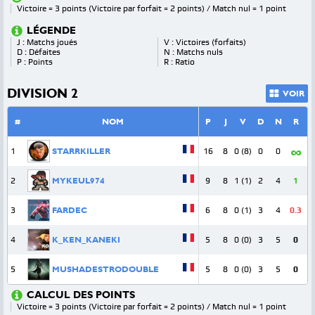
Victoire = 3 points (Victoire par forfait = 2 points) / Match nul = 1 point
LÉGENDE
J : Matchs joués
V : Victoires (forfaits)
D : Défaites
N : Matchs nuls
P : Points
R : Ratio
DIVISION 2
VOIR
#
NOM
P
J
V
D
N
R
∞
1
STARRKILLER
16
8
0 (8)
0
0
2
MYKEUL974
9
8
1 (1)
2
4
1
3
FARDEC
6
8
0 (1)
3
4
0.3
4
K_KEN_KANEKI
5
8
0 (0)
3
5
0
5
MUSHADESTRODOUBLE
5
8
0 (0)
3
5
0
CALCUL DES POINTS
Victoire = 3 points (Victoire par forfait = 2 points) / Match nul = 1 point