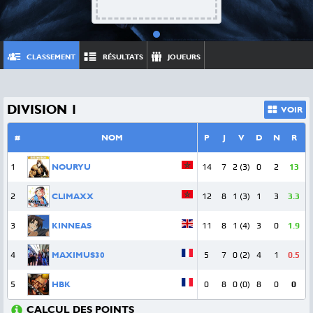
CLASSEMENT
RÉSULTATS
JOUEURS
DIVISION 1
VOIR
#
NOM
P
J
V
D
N
R
1
NOURYU
14
7
2 (3)
0
2
13
2
CLIMAXX
12
8
1 (3)
1
3
3.3
3
KINNEAS
11
8
1 (4)
3
0
1.9
4
MAXIMUS30
5
7
0 (2)
4
1
0.5
5
HBK
0
8
0 (0)
8
0
0
CALCUL DES POINTS