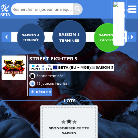
BETA
SAISON 5
3
SAISON 4
SAISON 6
E
TERMINÉE
OUVERTE
TERMINÉE
STREET FIGHTER 5
BETA (EU + MGB)
SAISON 5
PC
PS4
1
1
FT10
VS
Saison terminée
15 joueurs inscrits
RÈGLES
LOTS
SPONSORISER CETTE
SAISON