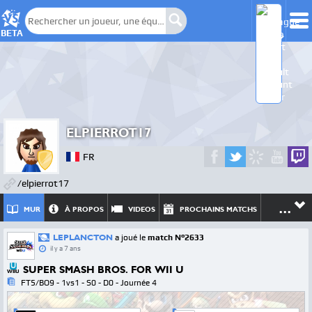
BETA
ELPIERROT17
FR
/elpierrot17
...
MUR
À PROPOS
VIDEOS
PROCHAINS MATCHS
LEPLANCTON
a joué le
match N°2633
il y a 7 ans
SUPER SMASH BROS. FOR WII U
WIIU
FT5/BO9 - 1vs1 - S0 - D0 - Journée 4