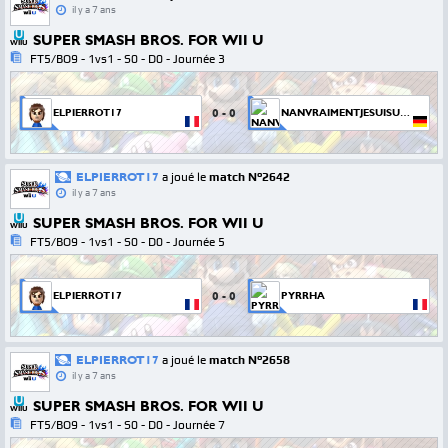
il y a 7 ans
SUPER SMASH BROS. FOR WII U
WIIU
FT5/BO9 - 1vs1 - S0 - D0 - Journée 3
0
-
0
ELPIERROT17
NANVRAIMENTJESUISUNPEDOPHILE
ELPIERROT17
a joué le
match N°2642
il y a 7 ans
SUPER SMASH BROS. FOR WII U
WIIU
FT5/BO9 - 1vs1 - S0 - D0 - Journée 5
0
-
0
ELPIERROT17
PYRRHA
ELPIERROT17
a joué le
match N°2658
il y a 7 ans
SUPER SMASH BROS. FOR WII U
WIIU
FT5/BO9 - 1vs1 - S0 - D0 - Journée 7