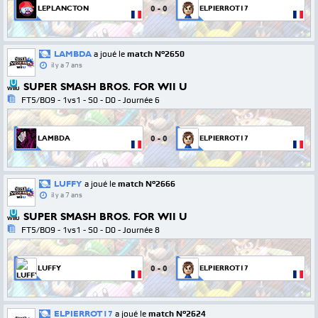
0
-
0
LEPLANCTON
ELPIERROT17
LAMBDA
a joué le
match N°2650
il y a 7 ans
SUPER SMASH BROS. FOR WII U
WIIU
FT5/BO9 - 1vs1 - S0 - D0 - Journée 6
0
-
0
LAMBDA
ELPIERROT17
LUFFY
a joué le
match N°2666
il y a 7 ans
SUPER SMASH BROS. FOR WII U
WIIU
FT5/BO9 - 1vs1 - S0 - D0 - Journée 8
0
-
0
LUFFY
ELPIERROT17
ELPIERROT17
a joué le
match N°2624