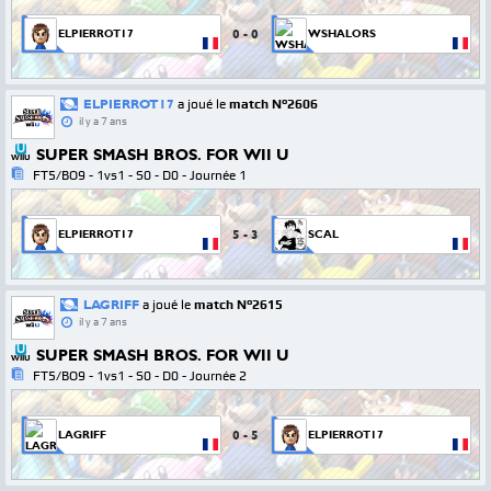
0
-
0
ELPIERROT17
WSHALORS
ELPIERROT17
a joué le
match N°2606
il y a 7 ans
SUPER SMASH BROS. FOR WII U
WIIU
FT5/BO9 - 1vs1 - S0 - D0 - Journée 1
5
-
3
ELPIERROT17
SCAL
LAGRIFF
a joué le
match N°2615
il y a 7 ans
SUPER SMASH BROS. FOR WII U
WIIU
FT5/BO9 - 1vs1 - S0 - D0 - Journée 2
0
-
5
LAGRIFF
ELPIERROT17