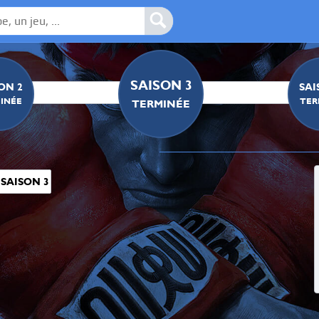
IDENTIFIANTS
SAISON 3
ON 2
SAI
INÉE
TER
HUSHFIELD
TERMINÉE
CFN: Hushfield2
SAISON 3