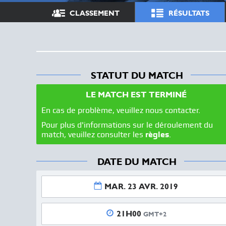
CLASSEMENT
RÉSULTATS
STATUT DU MATCH
LE MATCH EST TERMINÉ
En cas de problème, veuillez nous contacter.
Pour plus d'informations sur le déroulement du
match, veuillez consulter les
règles
.
DATE DU MATCH
MAR. 23 AVR. 2019
21H00
GMT+2