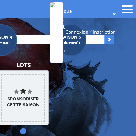
Connexion / Inscription
SON 4
SAISON 5
SA
MINÉE
TERMINÉE
O
LOTS
SPONSORISER
CETTE SAISON