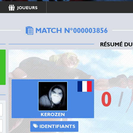
JOUEURS
MATCH N°000003856
RÉSUMÉ DU
0
/
KEROZEN
IDENTIFIANTS