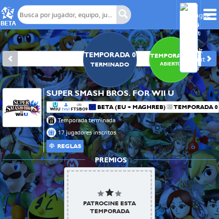
BETA
IDENTIFICADORES
TEMPORADA 0
TEMPORADA 1
T
WSHALORS
SCAL
ABIERTO
TERMINADO
Este jugador no
Este jugador no
identificadores de juego#
identificadores de juego#
SUPER SMASH BROS. FOR WII U
BETA (EU + MAGHREB)
TEMPORADA 0
WIIU
1
1
FT5/BO9
VS
Temporada terminada
17 jugadores inscritos
REGLAS
PREMIOS
PATROCINE ESTA
TEMPORADA