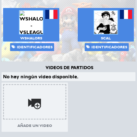
0
/
0
WSHALORS
SCAL
IDENTIFICADORES
IDENTIFICADORES
VIDEOS DE PARTIDOS
No hay ningún video disponible.
AÑADE UN VIDEO