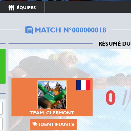
ÉQUIPES
MATCH N°000000018
RÉSUMÉ DU
0
TEAM_CLERMONT
IDENTIFIANTS