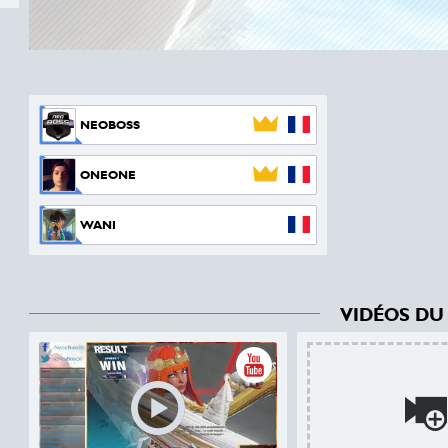
NEOBOSS
ONEONE
WANI
VIDÉOS DU