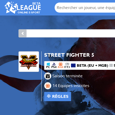
BETA
ONLINE E-SPORT
STREET FIGHTER 5
TEAM_CLERMONT
BETA (EU + MGB)
PC
PS4
4
4
FT3
VS
Saison terminée
NEOBOSS
14 Equipes inscrites
CFN : NeoBoss
RÈGLES
ONEONE