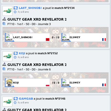
LAST_SHINOB1
a joué le
match N°2134
il y a 8 ans
GUILTY GEAR XRD REVELATOR 2
PS4
FT10 - 1vs1 - S0 - D0 - Journée 3
0
-
10
LAST_SHINOB1
ELSWEY
KOJI
a joué le
match N°2152
il y a 8 ans
GUILTY GEAR XRD REVELATOR 2
PS4
FT10 - 1vs1 - S0 - D0 - Journée 6
10
-
0
KOJI
ELSWEY
GAMGAB
a joué le
match N°2146
il y a 8 ans
GUILTY GEAR XRD REVELATOR 2
PS4