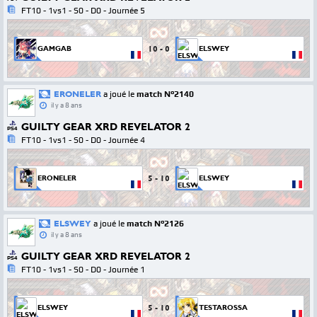
FT10 - 1vs1 - S0 - D0 - Journée 5
10
-
0
GAMGAB
ELSWEY
ERONELER
a joué le
match N°2140
il y a 8 ans
GUILTY GEAR XRD REVELATOR 2
PS4
FT10 - 1vs1 - S0 - D0 - Journée 4
5
-
10
ERONELER
ELSWEY
ELSWEY
a joué le
match N°2126
il y a 8 ans
GUILTY GEAR XRD REVELATOR 2
PS4
FT10 - 1vs1 - S0 - D0 - Journée 1
5
-
10
ELSWEY
TESTAROSSA