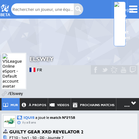
BETA
ELSWEY
FR
/Elswey
...
MUR
À PROPOS
VIDEOS
PROCHAINS MATCHS
IQUIS
a joué le
match N°2158
il y a 8 ans
GUILTY GEAR XRD REVELATOR 2
PS4
FT10 - 1vs1 - S0 - D0 - Journée 7