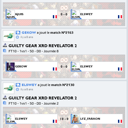
0
-
0
IQUIS
ELSWEY
GEKOW
a joué le
match N°2163
il y a 8 ans
GUILTY GEAR XRD REVELATOR 2
PS4
FT10 - 1vs1 - S0 - D0 - Journée 8
0
-
0
GEKOW
ELSWEY
ELSWEY
a joué le
match N°2130
il y a 8 ans
GUILTY GEAR XRD REVELATOR 2
PS4
FT10 - 1vs1 - S0 - D0 - Journée 2
10
-
0
ELSWEY
LFZ_FARAON