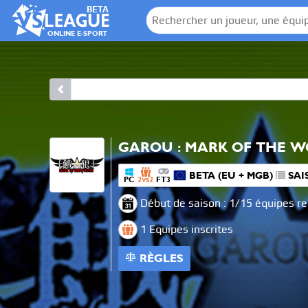
BETA
ONLINE E-SPORT
GAROU : MARK OF THE W
BETA (EU + MGB)
SAI
PC
2
2
FT3
VS
Début de saison : 1/15 équipes r
1 Equipes inscrites
RÈGLES