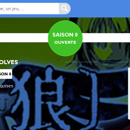
SAISON 0
OUVERTE
OLVES
SON 0
equises