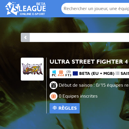
BETA
ONLINE E-SPORT
ULTRA STREET FIGHTER 4
BETA (EU + MGB)
SAI
PC
4
4
FT3
VS
Début de saison : 0/15 équipes r
0 Equipes inscrites
RÈGLES