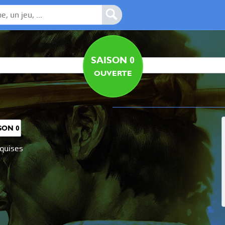
SAISON 0
OUVERTE
SON 0
equises