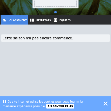
CLASSEMENT
RÉSULTATS
ÉQUIPES
Cette saison n'a pas encore commencé.
© 2012 - 2026 - VSLeague - v0.6
Ce site internet utilise les cookies pour vous fournir la
meilleure expérience possible.
EN SAVOIR PLUS