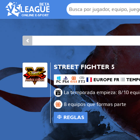
BETA
ONLINE E-SPORT
STREET FIGHTER 5
EUROPE FR
TEMP
PC
PS4
4
4
FT3
VS
La temporada empieza: 8/10 equi
8 equipos que formas parte
REGLAS