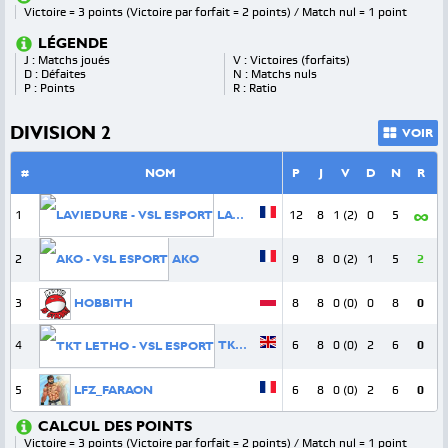
Victoire = 3 points (Victoire par forfait = 2 points) / Match nul = 1 point
LÉGENDE
J : Matchs joués
V : Victoires (forfaits)
D : Défaites
N : Matchs nuls
P : Points
R : Ratio
DIVISION 2
VOIR
#
NOM
P
J
V
D
N
R
∞
1
LAVIEDURE
12
8
1 (2)
0
5
2
AKO
9
8
0 (2)
1
5
2
3
HOBBITH
8
8
0 (0)
0
8
0
4
TKT LETHO
6
8
0 (0)
2
6
0
5
LFZ_FARAON
6
8
0 (0)
2
6
0
CALCUL DES POINTS
Victoire = 3 points (Victoire par forfait = 2 points) / Match nul = 1 point