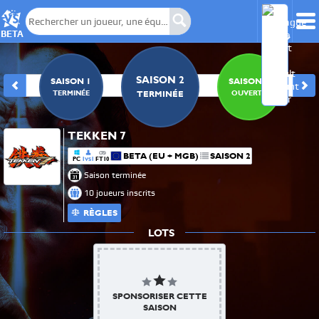
BETA
SAISON 2
0
SAISON 1
SAISON 3
E
TERMINÉE
OUVERTE
TERMINÉE
TEKKEN 7
BETA (EU + MGB)
SAISON 2
PC
1
1
FT10
VS
Saison terminée
10 joueurs inscrits
RÈGLES
LOTS
SPONSORISER CETTE
SAISON