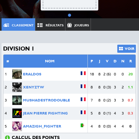
CLASSEMENT
RÉSULTATS
JOUEURS
DIVISION 1
VOIR
#
NOM
P
J
V
D
N
R
1
ERALDOS
18
8
2 (6)
0
0
20
2
XENYZTW
8
8
0 (3)
3
2
1.1
3
MUSHADESTRODOUBLE
7
8
0 (2)
3
3
0.7
4
JEAN PIERRE FIGHTING
5
8
0 (1)
4
3
0.3
5
AMAZIGH_FIGHTER
4
8
0 (0)
4
4
0
CALCUL DES POINTS