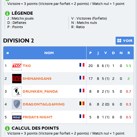
Victoire = 3 points (Victoire par forfait = 2 points) / Match nul = 1 point
LÉGENDE
J : Matchs joués
V : Victoires (forfaits)
D : Défaites
N : Matchs nuls
P : Points
R : Ratio
DIVISION 2
VOIR
#
NOM
P
J
V
D
N
R
1
TKO
20
8
6 (1)
1
0
5.5
2
SHENANIGANS
17
8
5 (1)
2
0
2
3
DRUNKEN_PANDA
8
8
2 (1)
5
0
0.7
4
DRAGONTAILGAMING
6
8
2 (0)
6
0
0.3
5
FRIDAYS NIGHT
5
8
1 (1)
6
0
0.5
CALCUL DES POINTS
Victoire = 3 points (Victoire par forfait = 2 points) / Match nul = 1 point