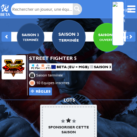
BETA
SAISON 3
1
SAISON 2
SAISON 4
E
TERMINÉE
OUVERTE
TERMINÉE
STREET FIGHTER 5
BETA (EU + MGB)
SAISON 3
PC
PS4
2
2
FT3
VS
Saison terminée
10 Equipes inscrites
RÈGLES
LOTS
SPONSORISER CETTE
SAISON