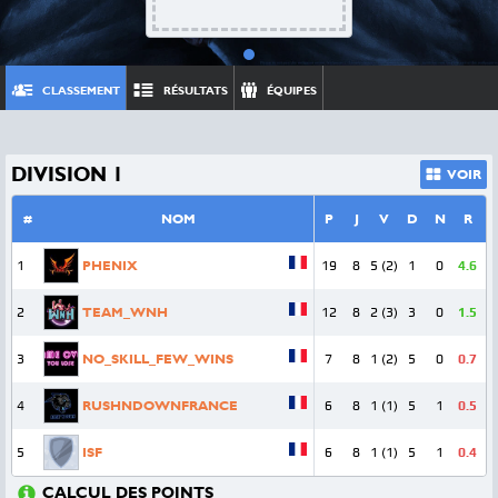
CLASSEMENT
RÉSULTATS
ÉQUIPES
DIVISION 1
VOIR
#
NOM
P
J
V
D
N
R
1
PHENIX
19
8
5 (2)
1
0
4.6
2
TEAM_WNH
12
8
2 (3)
3
0
1.5
3
NO_SKILL_FEW_WINS
7
8
1 (2)
5
0
0.7
4
RUSHNDOWNFRANCE
6
8
1 (1)
5
1
0.5
5
ISF
6
8
1 (1)
5
1
0.4
CALCUL DES POINTS