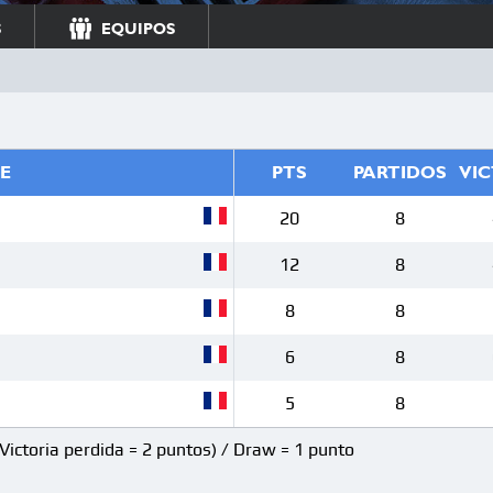
S
EQUIPOS
E
PTS
PARTIDOS
VIC
20
8
12
8
8
8
6
8
5
8
(Victoria perdida = 2 puntos) / Draw = 1 punto