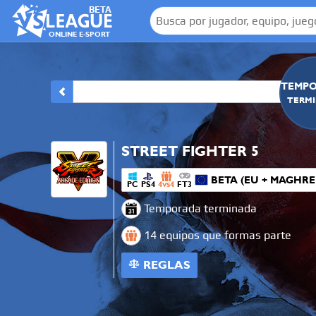
BETA
ONLINE E-SPORT
TEMPO
TERM
STREET FIGHTER 5
BETA (EU + MAGHRE
PC
PS4
4
4
FT3
VS
Temporada terminada
14 equipos que formas parte
REGLAS