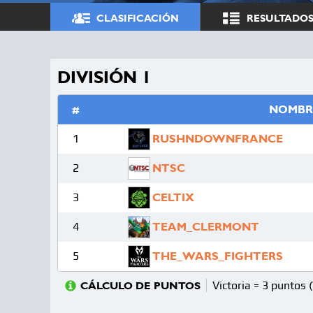
CLASIFICACIÓN
RESULTADO
DIVISIÓN 1
#
NOMBR
1
RUSHNDOWNFRANCE
2
NTSC
3
CELTIX
4
TEAM_CLERMONT
5
THE_WARS_FIGHTERS
Victoria = 3 puntos 
CÁLCULO DE PUNTOS