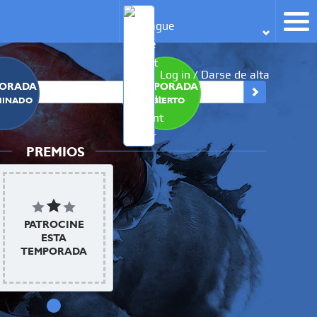
Log in / Darse de alta
ORADA 2
TEMPORADA 3
TEM
MINADO
ABIERTO
P
PREMIOS
PATROCINE
ESTA
TEMPORADA