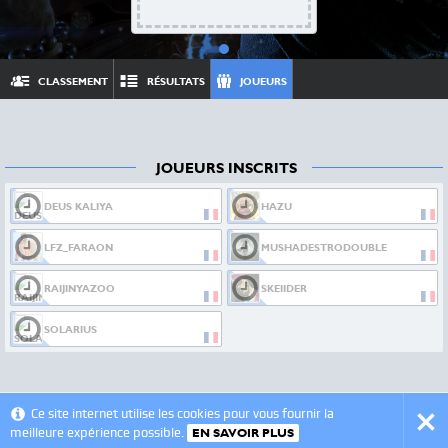
CLASSEMENT
RÉSULTATS
JOUEURS
JOUEURS INSCRITS
DEUS KALIYA
HAZU
LFZ_FARAON
MUSHADESTRODOUBLE
RAIJINYAZOO
SKEIIDER
SOLARIUS
© 2012 - 2026 - VSLeague - v0.6
Ce site internet utilise les cookies pour vous fournir la
meilleure expérience possible.
EN SAVOIR PLUS