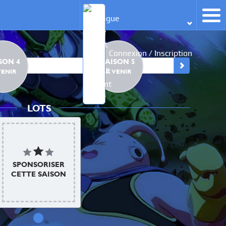
Connexion / Inscription
SON 4
SAISON 5
SA
VENIR
À VENIR
À
LOTS
SPONSORISER
CETTE SAISON