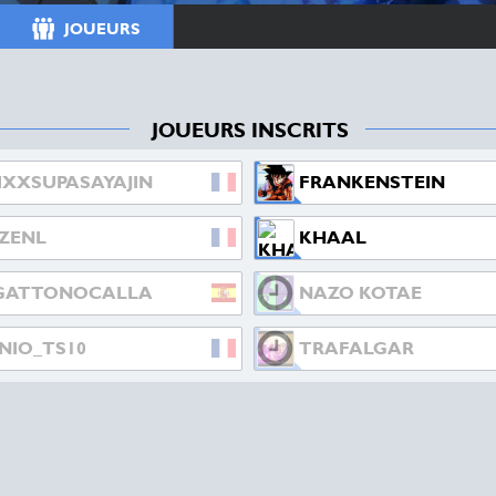
JOUEURS
JOUEURS INSCRITS
IXXSUPASAYAJIN
FRANKENSTEIN
ZENL
KHAAL
GATTONOCALLA
NAZO KOTAE
NIO_TS10
TRAFALGAR