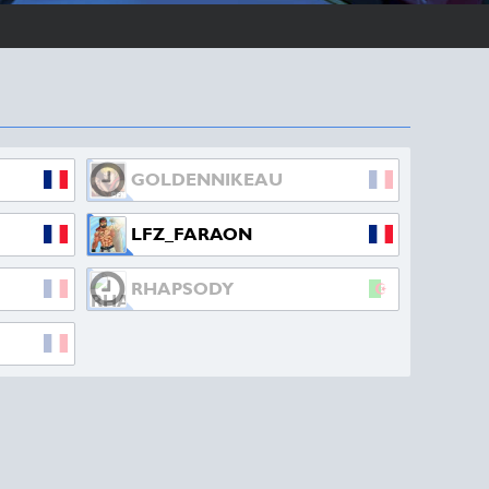
GOLDENNIKEAU
LFZ_FARAON
RHAPSODY