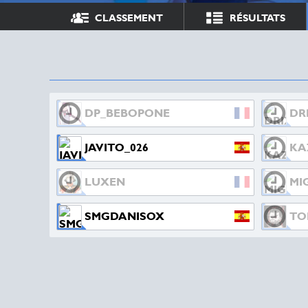
CLASSEMENT
RÉSULTATS
DP_BEBOPONE
DR
JAVITO_026
KA
LUXEN
MI
SMGDANISOX
TO