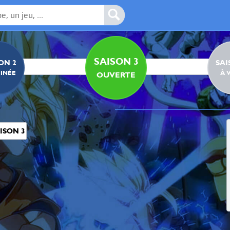
SAISON 3
ON 2
SAI
INÉE
À 
OUVERTE
ISON 3