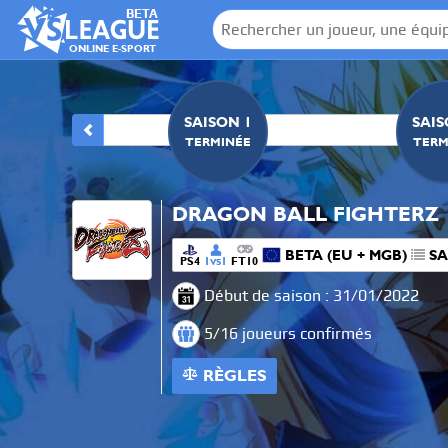
BETA
ONLINE E-SPORT
N 0
SAISON 1
SAIS
NÉE
TERMINÉE
TERM
DRAGON BALL FIGHTERZ
BETA (EU + MGB)
SA
PS4
1
1
FT10
VS
Début de saison : 31/01/2022
5/16 joueurs confirmés
RÈGLES