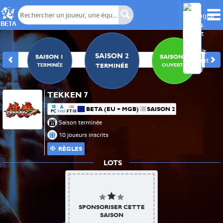
BETA
IDENTIFIANTS
SAISON 2
0
SAISON 1
SAISON 3
AKO
TKT LETHO
E
TERMINÉE
OUVERTE
TERMINÉE
Steam :
Le joueur n'a pas ajouté
https://steamcommunity.com/id/akananas
d'identifiant de jeu
TEKKEN 7
BETA (EU + MGB)
SAISON 2
PC
1
1
FT10
VS
Saison terminée
10 joueurs inscrits
RÈGLES
LOTS
SPONSORISER CETTE
SAISON