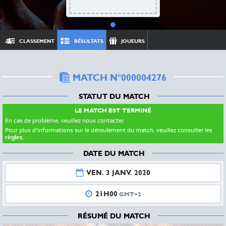
CLASSEMENT
RÉSULTATS
JOUEURS
MATCH N°000004276
STATUT DU MATCH
LE MATCH EST TERMINÉ
En cas de problème, veuillez nous contacter.
Pour plus d'informations sur le déroulement du match, veuillez consulter les
règles
.
DATE DU MATCH
VEN. 3 JANV. 2020
21H00
GMT+2
RÉSUMÉ DU MATCH