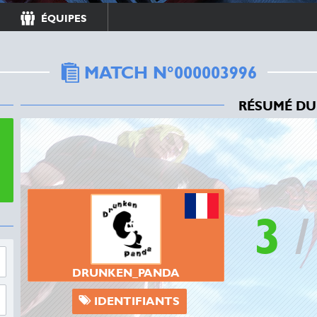
ANONYMOUS1599
ÉQUIPES
Le joueur n'a pas ajouté d'iden
MATCH N°000003996
RÉSUMÉ DU
3
DRUNKEN_PANDA
IDENTIFIANTS