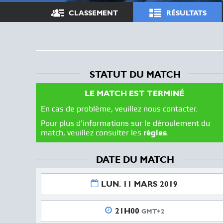
CLASSEMENT
RÉSULTATS
STATUT DU MATCH
LE MATCH EST TERMINÉ
En cas de problème, veuillez nous contacter.
Pour plus d'informations sur le déroulement du
match, veuillez consulter les
règles
.
DATE DU MATCH
LUN. 11 MARS 2019
21H00
GMT+2