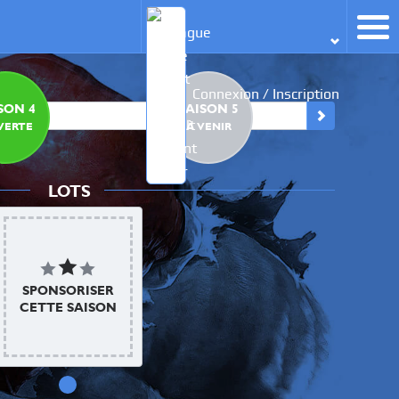
Connexion / Inscription
SON 4
SAISON 5
SA
VERTE
À VENIR
À
LOTS
FRIDAYS NIGHT
SPONSORISER
CETTE SAISON