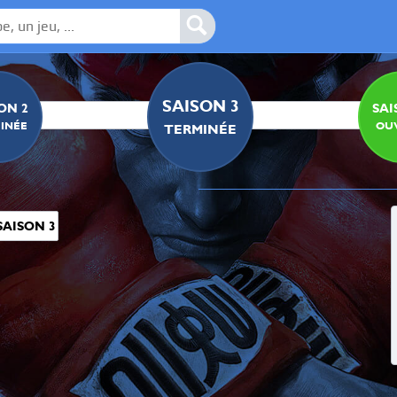
IDENTIFIANTS
SAISON 3
ON 2
SAI
INÉE
OU
TERMINÉE
SAISON 3
FRDONN
CFN1: frdonn
CFN2: boxer35k
CFN3: Tyrion_Lannister