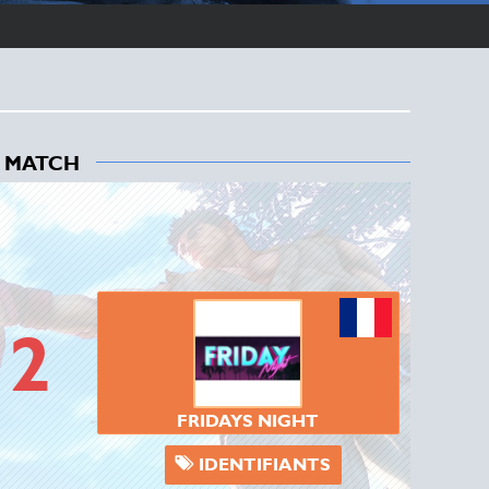
tifiant de jeu
 MATCH
/
2
FRIDAYS NIGHT
IDENTIFIANTS