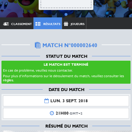
CLASSEMENT
RÉSULTATS
JOUEURS
MATCH N°000002640
STATUT DU MATCH
LE MATCH EST TERMINÉ
En cas de problème, veuillez nous contacter.
Pour plus d'informations sur le déroulement du match, veuillez consulter les
règles
.
DATE DU MATCH
LUN. 3 SEPT. 2018
21H00
GMT+2
RÉSUMÉ DU MATCH