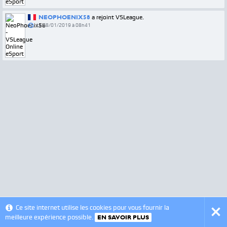
NEOPHOENIX58
a rejoint VSLeague.
Le
28/01/2019 à 08h41
© 2012 - 2026 - VSLeague - v0.6
Ce site internet utilise les cookies pour vous fournir la
meilleure expérience possible.
EN SAVOIR PLUS