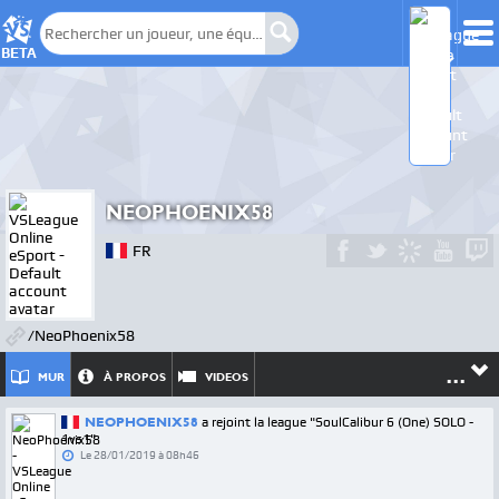
BETA
NEOPHOENIX58
FR
/NeoPhoenix58
...
MUR
À PROPOS
VIDEOS
NEOPHOENIX58
a rejoint la league "SoulCalibur 6 (One) SOLO -
1vs1"
Le
28/01/2019 à 08h46