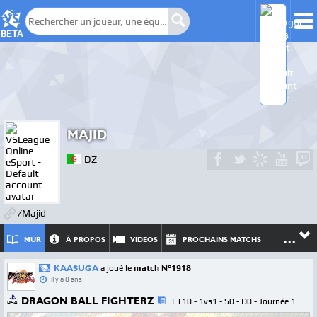
BETA
MAJID
DZ
/Majid
...
MUR
À PROPOS
VIDEOS
PROCHAINS MATCHS
KAASUGA
a joué le
match N°1918
il y a 8 ans
DRAGON BALL FIGHTERZ
FT10 - 1vs1 - S0 - D0 - Journée 1
PS4