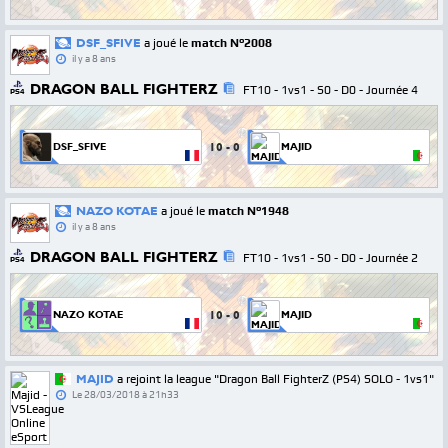
DSF_SFIVE
a joué le
match N°2008
il y a 8 ans
DRAGON BALL FIGHTERZ
FT10 - 1vs1 - S0 - D0 - Journée 4
PS4
10
-
0
DSF_SFIVE
MAJID
NAZO KOTAE
a joué le
match N°1948
il y a 8 ans
DRAGON BALL FIGHTERZ
FT10 - 1vs1 - S0 - D0 - Journée 2
PS4
10
-
0
NAZO KOTAE
MAJID
MAJID
a rejoint la league "Dragon Ball FighterZ (PS4) SOLO - 1vs1"
Le
28/03/2018 à 21h33