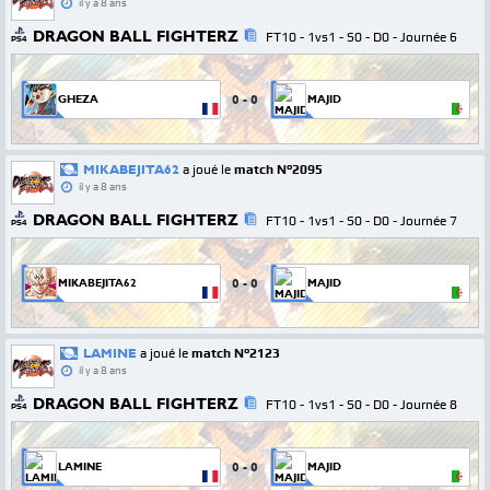
il y a 8 ans
DRAGON BALL FIGHTERZ
FT10 - 1vs1 - S0 - D0 - Journée 6
PS4
0
-
0
GHEZA
MAJID
MIKABEJITA62
a joué le
match N°2095
il y a 8 ans
DRAGON BALL FIGHTERZ
FT10 - 1vs1 - S0 - D0 - Journée 7
PS4
0
-
0
MIKABEJITA62
MAJID
LAMINE
a joué le
match N°2123
il y a 8 ans
DRAGON BALL FIGHTERZ
FT10 - 1vs1 - S0 - D0 - Journée 8
PS4
0
-
0
LAMINE
MAJID