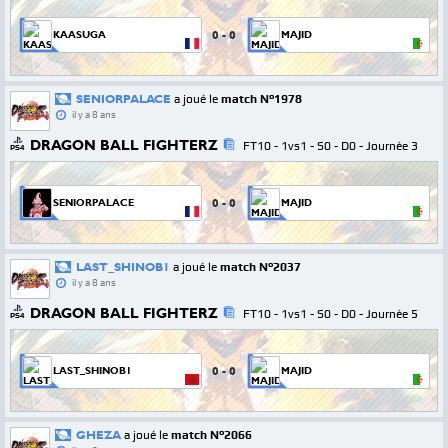
0
-
0
KAASUGA
MAJID
SENIORPALACE
a joué le
match N°1978
il y a 8 ans
DRAGON BALL FIGHTERZ
FT10 - 1vs1 - S0 - D0 - Journée 3
PS4
0
-
0
SENIORPALACE
MAJID
LAST_SHINOB1
a joué le
match N°2037
il y a 8 ans
DRAGON BALL FIGHTERZ
FT10 - 1vs1 - S0 - D0 - Journée 5
PS4
0
-
0
LAST_SHINOB1
MAJID
GHEZA
a joué le
match N°2066