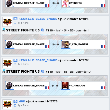
10
-
0
KENKAL DISEASE_SNAKE
CYSBEE38
KENKAL DISEASE_SNAKE
a joué le
match N°4092
il y a 7 ans
STREET FIGHTER 5
FT10 - 1vs1 - S4 - D3 - Journée 1
PC
10
-
0
KENKAL DISEASE_SNAKE
K_KEN_KANEKI
KENKAL DISEASE_SNAKE
a joué le
match N°3780
il y a 7 ans
STREET FIGHTER 5
FT10 - 1vs1 - S3 - D3 - Journée 10
PC
0
-
0
KENKAL DISEASE_SNAKE
VICARRIOUS
HBK
a joué le
match N°3778
il y a 7 ans