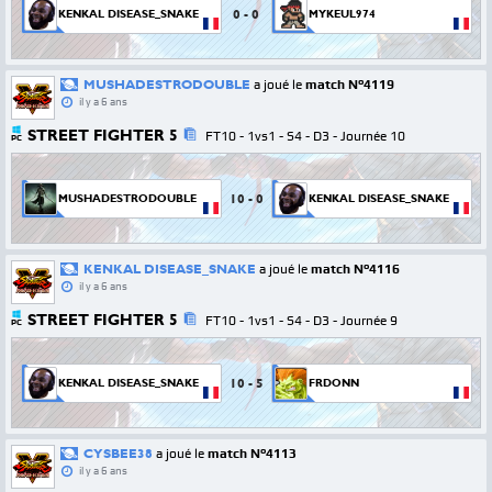
0
-
0
KENKAL DISEASE_SNAKE
MYKEUL974
MUSHADESTRODOUBLE
a joué le
match N°4119
il y a 6 ans
STREET FIGHTER 5
FT10 - 1vs1 - S4 - D3 - Journée 10
PC
10
-
0
MUSHADESTRODOUBLE
KENKAL DISEASE_SNAKE
KENKAL DISEASE_SNAKE
a joué le
match N°4116
il y a 6 ans
STREET FIGHTER 5
FT10 - 1vs1 - S4 - D3 - Journée 9
PC
10
-
5
KENKAL DISEASE_SNAKE
FRDONN
CYSBEE38
a joué le
match N°4113
il y a 6 ans