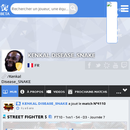
BETA
KENKAL DISEASE_SNAKE
FR
/Kenkal
Disease_SNAKE
...
MUR
À PROPOS
VIDEOS
PROCHAINS MATCHS
KENKAL DISEASE_SNAKE
a joué le
match N°4110
il y a 6 ans
STREET FIGHTER 5
FT10 - 1vs1 - S4 - D3 - Journée 7
PC