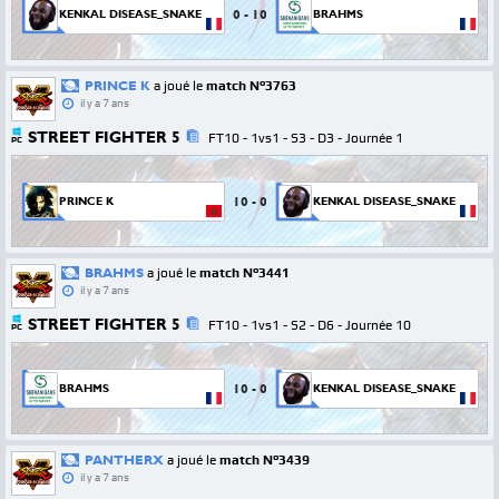
0
-
10
KENKAL DISEASE_SNAKE
BRAHMS
PRINCE K
a joué le
match N°3763
il y a 7 ans
STREET FIGHTER 5
FT10 - 1vs1 - S3 - D3 - Journée 1
PC
10
-
0
PRINCE K
KENKAL DISEASE_SNAKE
BRAHMS
a joué le
match N°3441
il y a 7 ans
STREET FIGHTER 5
FT10 - 1vs1 - S2 - D6 - Journée 10
PC
10
-
0
BRAHMS
KENKAL DISEASE_SNAKE
PANTHERX
a joué le
match N°3439
il y a 7 ans