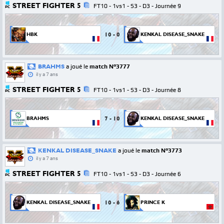
STREET FIGHTER 5
FT10 - 1vs1 - S3 - D3 - Journée 9
PC
10
-
0
HBK
KENKAL DISEASE_SNAKE
BRAHMS
a joué le
match N°3777
il y a 7 ans
STREET FIGHTER 5
FT10 - 1vs1 - S3 - D3 - Journée 8
PC
7
-
10
BRAHMS
KENKAL DISEASE_SNAKE
KENKAL DISEASE_SNAKE
a joué le
match N°3773
il y a 7 ans
STREET FIGHTER 5
FT10 - 1vs1 - S3 - D3 - Journée 6
PC
10
-
6
KENKAL DISEASE_SNAKE
PRINCE K