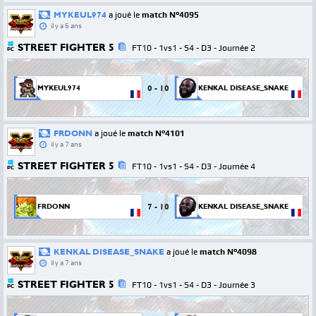
MYKEUL974
a joué le
match N°4095
il y a 6 ans
STREET FIGHTER 5
FT10 - 1vs1 - S4 - D3 - Journée 2
PC
0
-
10
MYKEUL974
KENKAL DISEASE_SNAKE
FRDONN
a joué le
match N°4101
il y a 7 ans
STREET FIGHTER 5
FT10 - 1vs1 - S4 - D3 - Journée 4
PC
7
-
10
FRDONN
KENKAL DISEASE_SNAKE
KENKAL DISEASE_SNAKE
a joué le
match N°4098
il y a 7 ans
STREET FIGHTER 5
FT10 - 1vs1 - S4 - D3 - Journée 3
PC