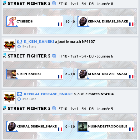
STREET FIGHTER 5
FT10 - 1vs1 - S4 - D3 - Journée 8
PC
10
-
0
CYSBEE38
KENKAL DISEASE_SNAKE
K_KEN_KANEKI
a joué le
match N°4107
il y a 6 ans
STREET FIGHTER 5
FT10 - 1vs1 - S4 - D3 - Journée 6
PC
8
-
10
K_KEN_KANEKI
KENKAL DISEASE_SNAKE
KENKAL DISEASE_SNAKE
a joué le
match N°4104
il y a 6 ans
STREET FIGHTER 5
FT10 - 1vs1 - S4 - D3 - Journée 5
PC
0
-
10
KENKAL DISEASE_SNAKE
MUSHADESTRODOUBLE