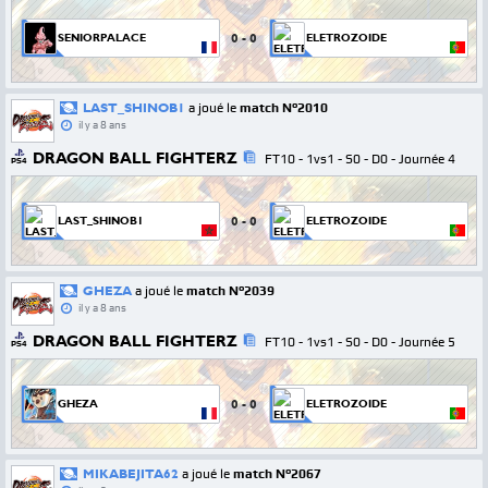
0
-
0
SENIORPALACE
ELETROZOIDE
LAST_SHINOB1
a joué le
match N°2010
il y a 8 ans
DRAGON BALL FIGHTERZ
FT10 - 1vs1 - S0 - D0 - Journée 4
PS4
0
-
0
LAST_SHINOB1
ELETROZOIDE
GHEZA
a joué le
match N°2039
il y a 8 ans
DRAGON BALL FIGHTERZ
FT10 - 1vs1 - S0 - D0 - Journée 5
PS4
0
-
0
GHEZA
ELETROZOIDE
MIKABEJITA62
a joué le
match N°2067