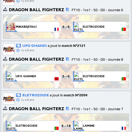
il y a 8 ans
DRAGON BALL FIGHTERZ
FT10 - 1vs1 - S0 - D0 - Journée 6
PS4
0
-
0
MIKABEJITA62
ELETROZOIDE
UFO GHANDI
a joué le
match N°2121
il y a 8 ans
DRAGON BALL FIGHTERZ
FT10 - 1vs1 - S0 - D0 - Journée 8
PS4
0
-
0
UFO GHANDI
ELETROZOIDE
ELETROZOIDE
a joué le
match N°2094
il y a 8 ans
DRAGON BALL FIGHTERZ
FT10 - 1vs1 - S0 - D0 - Journée 7
PS4
0
-
10
ELETROZOIDE
LAMINE