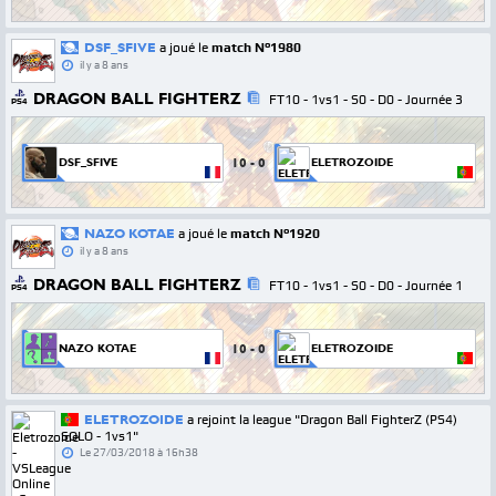
DSF_SFIVE
a joué le
match N°1980
il y a 8 ans
DRAGON BALL FIGHTERZ
FT10 - 1vs1 - S0 - D0 - Journée 3
PS4
10
-
0
DSF_SFIVE
ELETROZOIDE
NAZO KOTAE
a joué le
match N°1920
il y a 8 ans
DRAGON BALL FIGHTERZ
FT10 - 1vs1 - S0 - D0 - Journée 1
PS4
10
-
0
NAZO KOTAE
ELETROZOIDE
ELETROZOIDE
a rejoint la league "Dragon Ball FighterZ (PS4)
SOLO - 1vs1"
Le
27/03/2018 à 16h38