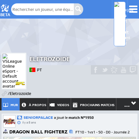
BETA
ELETROZOIDE
PT
/Eletrozoide
...
MUR
À PROPOS
VIDEOS
PROCHAINS MATCHS
SENIORPALACE
a joué le
match N°1950
il y a 8 ans
DRAGON BALL FIGHTERZ
FT10 - 1vs1 - S0 - D0 - Journée 2
PS4