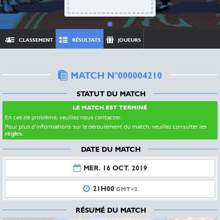
CLASSEMENT
RÉSULTATS
JOUEURS
MATCH N°000004210
STATUT DU MATCH
LE MATCH EST TERMINÉ
En cas de problème, veuillez nous contacter.
Pour plus d'informations sur le déroulement du match, veuillez consulter les
règles
.
DATE DU MATCH
MER. 16 OCT. 2019
21H00
GMT+2
RÉSUMÉ DU MATCH