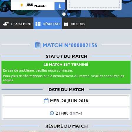
ÈRE
1
PLACE
DÉTAILS
CLASSEMENT
RÉSULTATS
JOUEURS
MATCH N°000002156
STATUT DU MATCH
LE MATCH EST TERMINÉ
En cas de problème, veuillez nous contacter.
Pour plus d'informations sur le déroulement du match, veuillez consulter les
règles
.
DATE DU MATCH
MER. 20 JUIN 2018
21H00
GMT+2
RÉSUMÉ DU MATCH