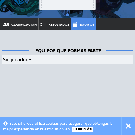
CLASIFICACIÓN
RESULTADOS
EQUIPOS
EQUIPOS QUE FORMAS PARTE
Sin jugadores.
© 2012 - 2026 - VSLeague - v0.6
Este sitio web utiliza cookies para asegurar que obtengas la
mejor experiencia en nuestro sitio web.
LEER MÁS