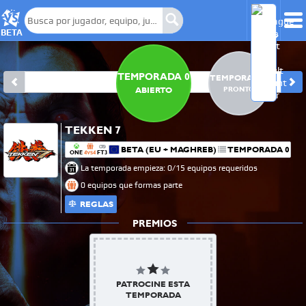
BETA
TEMPORADA 0
TEMPORADA 1
T
PRONTO
ABIERTO
TEKKEN 7
BETA (EU + MAGHREB)
TEMPORADA 0
ONE
4
4
FT3
VS
La temporada empieza: 0/15 equipos requeridos
0 equipos que formas parte
REGLAS
PREMIOS
PATROCINE ESTA
TEMPORADA