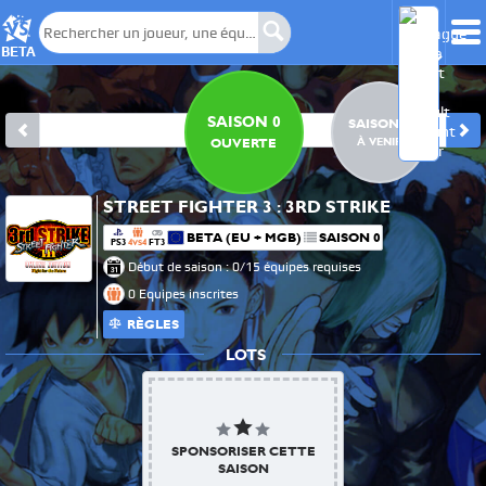
BETA
SAISON 0
SAISON 1
À VENIR
OUVERTE
STREET FIGHTER 3 : 3RD STRIKE
BETA (EU + MGB)
SAISON 0
PS3
4
4
FT3
VS
Début de saison : 0/15 équipes requises
0 Equipes inscrites
RÈGLES
LOTS
SPONSORISER CETTE
SAISON