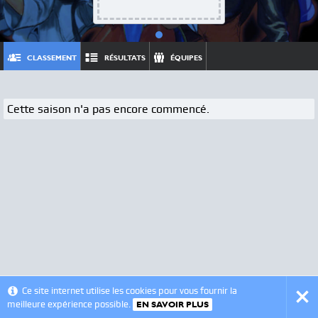
CLASSEMENT
RÉSULTATS
ÉQUIPES
Cette saison n'a pas encore commencé.
© 2012 - 2026 - VSLeague - v0.6
Ce site internet utilise les cookies pour vous fournir la
meilleure expérience possible.
EN SAVOIR PLUS